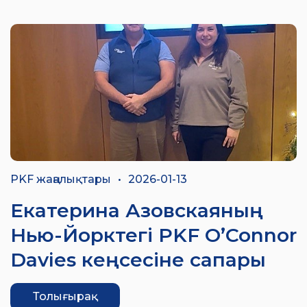
PKF жаңалықтары
•
2026-01-13
Екатерина Азовскаяның
Нью-Йорктегі PKF O’Connor
Davies кеңсесіне сапары
Толығырақ