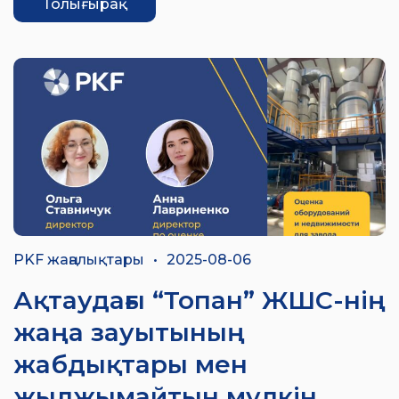
Толығырақ
PKF жаңалықтары
•
2025-08-06
Ақтаудағы “Топан” ЖШС-нің
жаңа зауытының
жабдықтары мен
жылжымайтын мүлкін