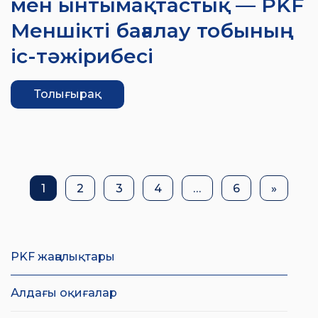
мен ынтымақтастық — PKF
Меншікті бағалау тобының
іс-тәжірибесі
Толығырақ
1
2
3
4
…
6
»
PKF жаңалықтары
Алдағы оқиғалар