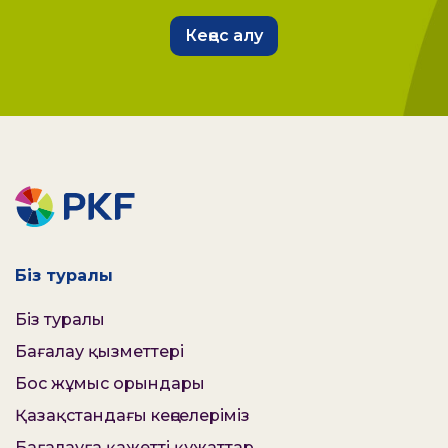
Кеңес алу
Біз туралы
Біз туралы
Бағалау қызметтері
Бос жұмыс орындары
Қазақстандағы кеңселеріміз
Бағалауға қажетті құжаттар