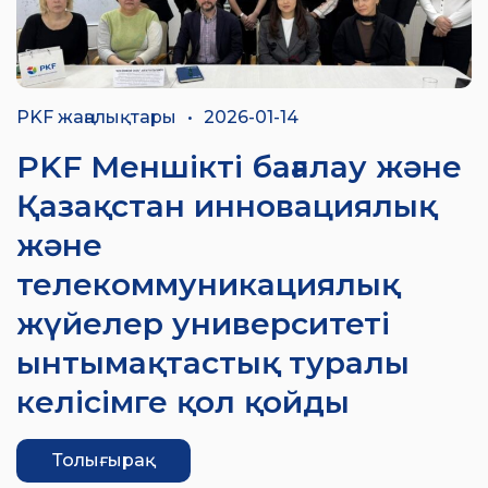
PKF жаңалықтары
•
2026-01-14
PKF Меншікті бағалау және
Қазақстан инновациялық
және
телекоммуникациялық
жүйелер университеті
ынтымақтастық туралы
келісімге қол қойды
Толығырақ