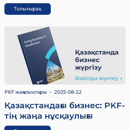
Толығырақ
PKF жаңалықтары
•
2025-08-22
Қазақстандағы бизнес: PKF-
тің жаңа нұсқаулығы