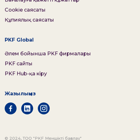
Cookie саясаты
Құпиялық саясаты
PKF Global
Әлем бойынша PKF фирмалары
PKF сайты
PKF Hub-қа кіру
Жазылыңыз
© 2024, ТОО "PKF Меншікті бағалау"