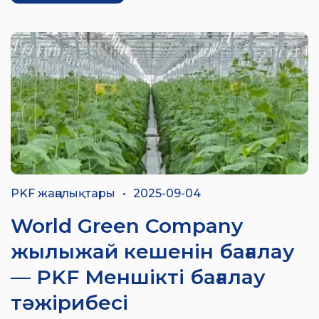
PKF жаңалықтары
•
2025-09-04
World Green Company
жылыжай кешенін бағалау
— PKF Меншікті бағалау
тәжірибесі