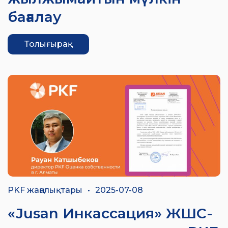
бағалау
Толығырақ
PKF жаңалықтары
•
2025-07-08
«Jusan Инкассация» ЖШС-