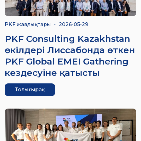
PKF жаңалықтары
•
2026-05-29
PKF Consulting Kazakhstan
өкілдері Лиссабонда өткен
PKF Global EMEI Gathering
кездесуіне қатысты
Толығырақ