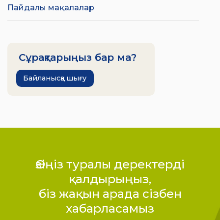
Пайдалы мақалалар
Сұрақтарыңыз бар ма?
Байланысқа шығу
Өзіңіз туралы деректерді
қалдырыңыз,
біз жақын арада сізбен
хабарласамыз