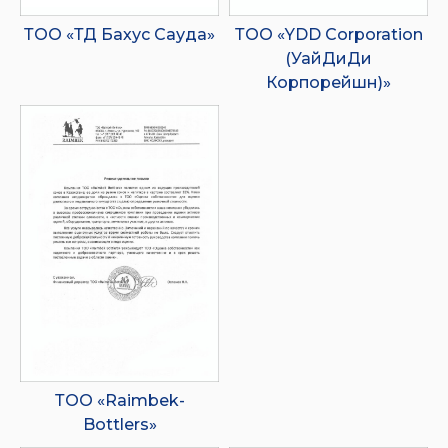
ТОО «ТД Бахус Сауда»
ТОО «YDD Corporation
(УайДиДи
Корпорейшн)»
ТОО «Raimbek-
Bottlers»