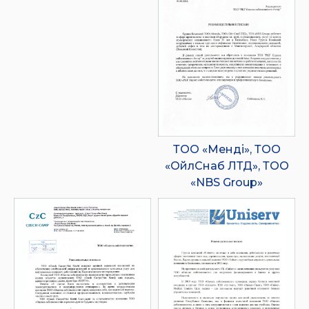
ТОО «Менді», ТОО
«ОйлСнаб ЛТД», ТОО
«NBS Group»