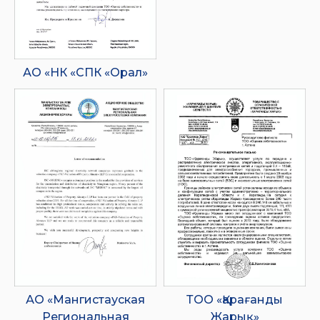
АО «НК «СПК «Орал»
АО «Мангистауская
ТОО «Қарағанды
Региональная
Жарық»