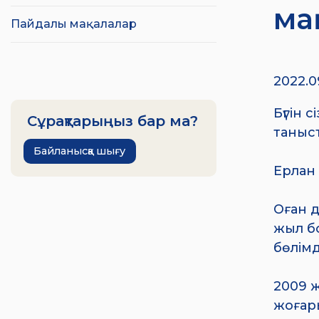
ма
Пайдалы мақалалар
2022.0
Бүгін 
Сұрақтарыңыз бар ма?
таныс
Байланысқа шығу
Ерлан
Оған д
жыл бо
бөлімд
2009 
жоғары