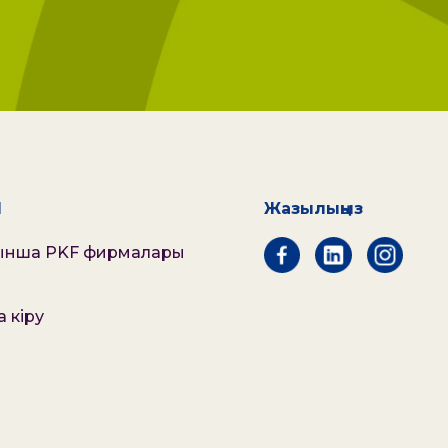
l
Жазылыңыз
ынша PKF фирмалары
 кіру