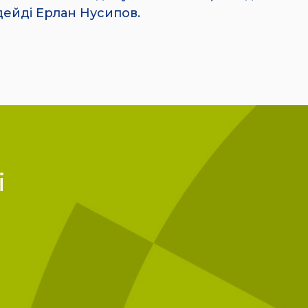
дейді Ерлан Нусипов.
і