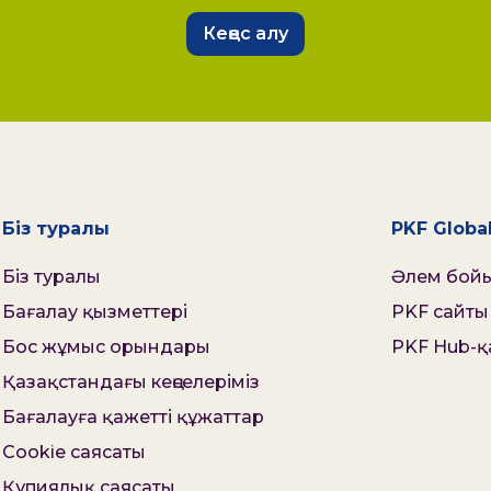
Кеңес алу
Біз туралы
PKF Globa
Біз туралы
Әлем бой
Бағалау қызметтері
PKF сайты
Бос жұмыс орындары
PKF Hub-қа
Қазақстандағы кеңселеріміз
Бағалауға қажетті құжаттар
Cookie саясаты
Құпиялық саясаты