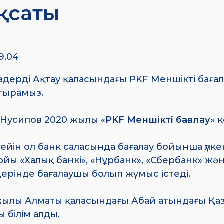
қсаты
9.04
сіздерді
Ақтау
қаласындағы
PKF Меншікті бағал
тырамыз.
 Нусипов 2020 жылы «
PKF Меншікті бағалау
» 
ейін ол банк саласында бағалау бойынша үлк
йы «Халық банкі», «Нұрбанк», «Сбербанк» жән
ерінде бағалаушы болып жұмыс істеді.
жылы Алматы қаласындағы Абай атындағы Қа
 білім алды.