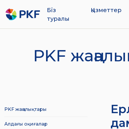
Біз
Қызметтер
туралы
PKF жаңал
Ер
PKF жаңалықтары
да
Алдағы оқиғалар