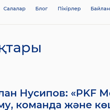
Салалар
Блог
Пікірлер
Байла
ықтары
лан Нусипов: «PKF Ме
му, команда және к