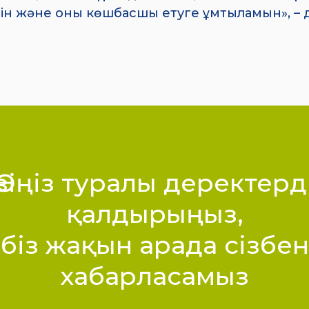
мін және оны көшбасшы етуге ұмтыламын», – 
Өзіңіз туралы деректерд
қалдырыңыз,
біз жақын арада сізбен
хабарласамыз