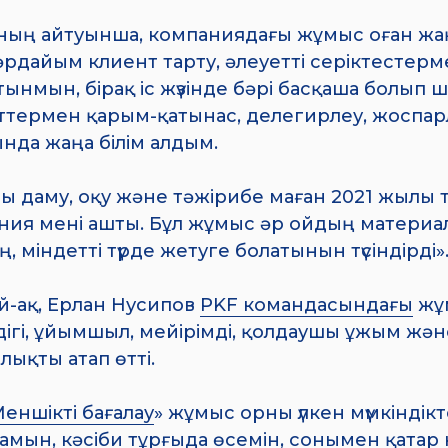
ның айтуынша, компаниядағы жұмыс оған жаңа
рдайым клиент тарту, әлеуетті серіктестерм
ынмын, бірақ іс жүзінде бәрі басқаша болып ш
ттермен қарым-қатынас, делегирлеу, жоспар
нда жаңа білім алдым.
ы даму, оқу және тәжірибе маған 2021 жылы т
ния мені ашты. Бұл жұмыс әр ойдың материал
ң, міндетті түрде жетуге болатынын түсіндірді»
й-ақ, Ерлан Нусипов
PKF командасындағы
жұм
дігі, ұйымшыл, мейірімді, қолдаушы ұжым және
ықты атап өтті.
еншікті бағалау
» жұмыс орны үлкен мүмкінді
мын, кәсіби тұрғыда өсемін, сонымен қатар 