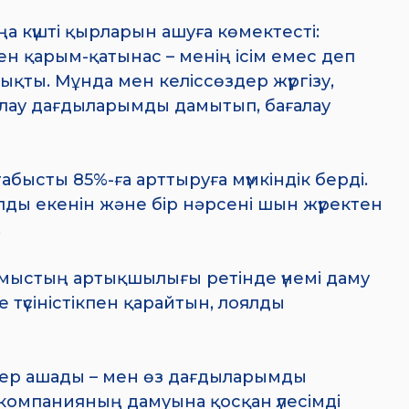
 күшті қырларын ашуға көмектесті:
ен қарым-қатынас – менің ісім емес деп
ықты. Мұнда мен келіссөздер жүргізу,
лау дағдыларымды дамытып, бағалау
абысты 85%-ға арттыруға мүмкіндік берді.
ды екенін және бір нәрсені шын жүректен
.
ыстың артықшылығы ретінде үнемі даму
 түсіністікпен қарайтын, лоялды
ктер ашады – мен өз дағдыларымды
компанияның дамуына қосқан үлесімді