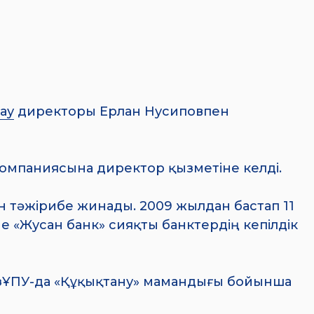
ау
директоры Ерлан Нусиповпен
компаниясына директор қызметіне келді.
ен тәжірибе жинады. 2009 жылдан бастап 11
е «Жусан банк» сияқты банктердің кепілдік
зҰПУ-да «Құқықтану» мамандығы бойынша