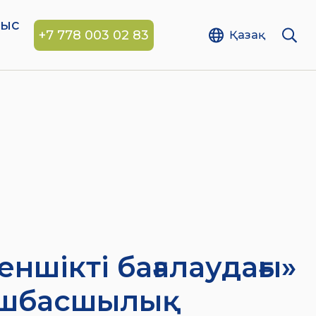
ныс
+7 778 003 02 83
Қазақ
ншікті бағалаудағы»
өшбасшылық