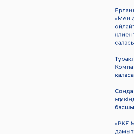
Ерлан
«Мен ә
ойлайт
клиен
саласы
Тұрақт
Компа
қаласа
Сонда
мүмкін
басшыл
«
PKF М
дамыта