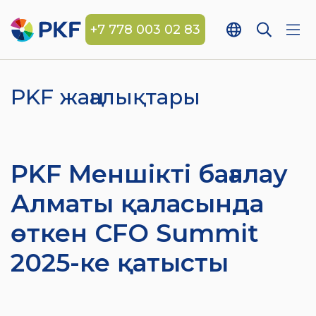
+7 778 003 02 83
PKF жаңалықтары
PKF Меншікті бағалау
Алматы қаласында
өткен CFO Summit
2025-ке қатысты