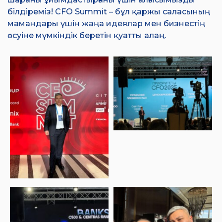
білдіреміз! CFO Summit – бұл қаржы саласының
мамандары үшін жаңа идеялар мен бизнестің
өсуіне мүмкіндік беретін қуатты алаң.