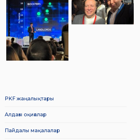
PKF жаңалықтары
Алдағы оқиғалар
Пайдалы мақалалар