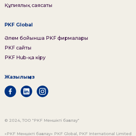
Құпиялық саясаты
PKF Global
Әлем бойынша PKF фирмалары
PKF сайты
PKF Hub-қа кіру
Жазылыңыз
© 2024, ТОО "PKF Меншікті бағалау"
«PKF Меншікті бағалау» PKF Global, PKF International Limited