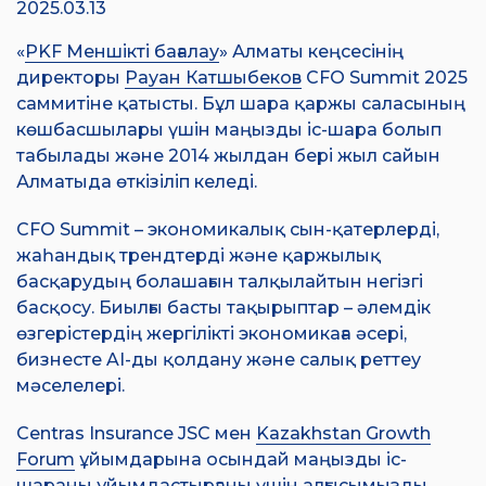
2025.03.13
«
PKF Меншікті бағалау
» Алматы кеңсесінің
директоры
Рауан Катшыбеков
CFO Summit 2025
саммитіне қатысты. Бұл шара қаржы саласының
көшбасшылары үшін маңызды іс-шара болып
табылады және 2014 жылдан бері жыл сайын
Алматыда өткізіліп келеді.
CFO Summit – экономикалық сын-қатерлерді,
жаһандық трендтерді және қаржылық
басқарудың болашағын талқылайтын негізгі
басқосу. Биылғы басты тақырыптар – әлемдік
өзгерістердің жергілікті экономикаға әсері,
бизнесте AI-ды қолдану және салық реттеу
мәселелері.
Centras Insurance JSC мен
Kazakhstan Growth
Forum
ұйымдарына осындай маңызды іс-
шараны ұйымдастырғаны үшін алғысымызды