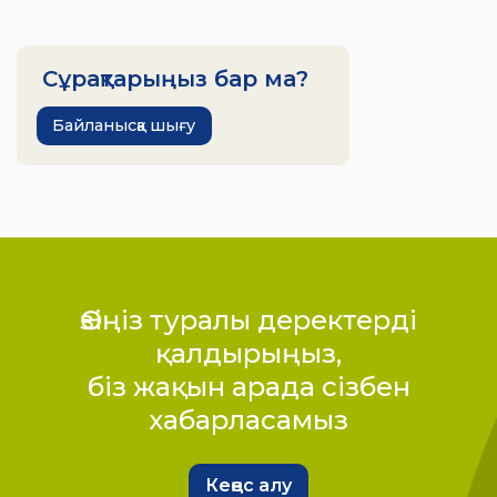
Сұрақтарыңыз бар ма?
Байланысқа шығу
Өзіңіз туралы деректерді
қалдырыңыз,
біз жақын арада сізбен
хабарласамыз
Кеңес алу