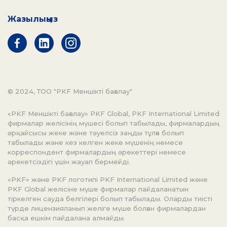
Жазылыңыз
© 2024, ТОО "PKF Меншікті бағалау"
«PKF Меншікті бағалау» PKF Global, PKF International Limited
фирмалар желісінің мүшесі болып табылады, фирмалардың
әрқайсысы жеке және тәуелсіз заңды тұлға болып
табылады және кез келген жеке мүшенің немесе
корреспондент фирмалардың әрекеттері немесе
әрекетсіздігі үшін жауап бермейді.
«PKF» және PKF логотипі PKF International Limited және
PKF Global желісіне мүше фирмалар пайдаланатын
тіркелген сауда белгілері болып табылады. Оларды тиісті
түрде лицензияланып желіге мүше болған фирмалардан
басқа ешкім пайдалана алмайды.