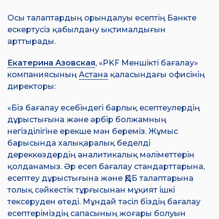
Осы талаптардың орындалуы есептің Банкте
ескертусіз қабылдану ықтималдығын
арттырады.
Екатерина Азовская
, «PKF Меншікті бағалау»
компаниясының
Астана
қаласындағы офисінің
директоры:
«Біз бағалау есебіндегі барлық есептеулердің
дұрыстығына және әрбір болжамның
негізділігіне ерекше мән береміз. Жұмыс
барысында халықаралық беделді
дереккөздердің аналитикалық мәліметтерін
қолданамыз. Әр есеп бағалау стандарттарына,
есептеу дұрыстығына және ҚДБ талаптарына
толық сәйкестік тұрғысынан мұқият ішкі
тексеруден өтеді. Мұндай тәсіл біздің бағалау
есептеріміздің сапасының жоғары болуын