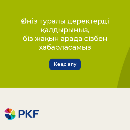
Өзіңіз туралы деректерді
қалдырыңыз,
біз жақын арада сізбен
хабарласамыз
Кеңес алу