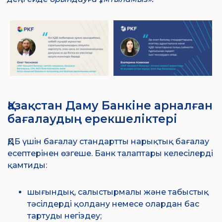
Қазақстан Даму Банкіне арналған
бағалаудың ерекшеліктері
ҚДБ үшін бағалау стандартты нарықтық бағалау
есептерінен өзгеше. Банк талаптары келесілерді
қамтиды:
шығындық, салыстырмалы және табыстық
тәсілдерді қолдану немесе олардан бас
тартуды негіздеу;