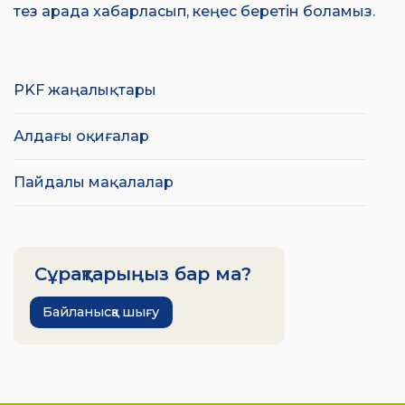
тез арада хабарласып, кеңес беретін боламыз.
PKF жаңалықтары
Алдағы оқиғалар
Пайдалы мақалалар
Сұрақтарыңыз бар ма?
Байланысқа шығу