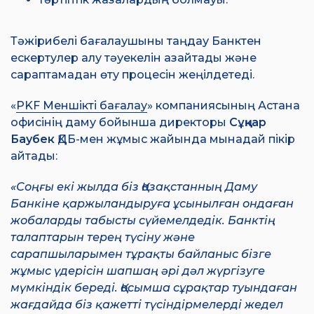
Тәжірибелі бағалаушыны таңдау Банктен
ескертулер алу тәуекелін азайтады және
сараптамадан өту процесін жеңілдетеді.
«
PKF Меншікті бағалау
» компаниясының Астана
офисінің даму бойынша директоры
Сұңқар
Баубек
ҚДБ-мен жұмыс жайында мынадай пікір
айтады:
«Соңғы екі жылда біз Қазақстанның Даму
Банкіне қаржыландыруға ұсынылған ондаған
жобаларды табысты сүйемелдедік. Банктің
талаптарын терең түсіну және
сарапшыларымен тұрақты байланыс бізге
жұмыс үдерісін шапшаң әрі дәл жүргізуге
мүмкіндік береді. Қосымша сұрақтар туындаған
жағдайда біз қажетті түсіндірмелерді жедел