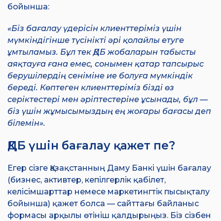
бойынша:
«Біз бағалау үдерісін клиенттеріміз үшін
мүмкіндігінше түсінікті әрі қолайлы етуге
ұмтыламыз. Бұл тек ҚДБ жобаларын табысты
аяқтауға ғана емес, сонымен қатар тапсырыс
берушілердің сеніміне ие болуға мүмкіндік
береді. Көптеген клиенттеріміз бізді өз
серіктестері мен әріптестеріне ұсынады, бұл —
біз үшін жұмысымыздың ең жоғары бағасы деп
білемін».
ҚДБ үшін бағалау қажет пе?
Егер сізге Қазақстанның Даму Банкі үшін бағалау
(бизнес, активтер, кепілгерлік қабілет,
келісімшарттар немесе маркетингтік пысықталу
бойынша) қажет болса — сайттағы байланыс
формасы арқылы өтініш қалдырыңыз. Біз сізбен