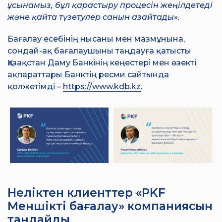
ұсынамыз, бұл қарастыру процесін жеңілдетеді
және қайта түзетулер санын азайтады».
Бағалау есебінің нысаны мен мазмұнына,
сондай-ақ бағалаушыны таңдауға қатысты
Қазақстан Даму Банкінің кеңестері мен өзекті
ақпараттары Банктің ресми сайтында
қолжетімді –
https://www.kdb.kz
.
Неліктен клиенттер «PKF
Меншікті бағалау» компаниясын
таңдайды