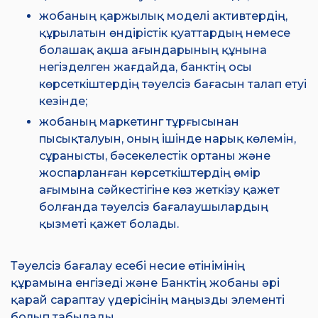
жобаның қаржылық моделі активтердің,
құрылатын өндірістік қуаттардың немесе
болашақ ақша ағындарының құнына
негізделген жағдайда, банктің осы
көрсеткіштердің тәуелсіз бағасын талап етуі
кезінде;
жобаның маркетинг тұрғысынан
пысықталуын, оның ішінде нарық көлемін,
сұранысты, бәсекелестік ортаны және
жоспарланған көрсеткіштердің өмір
ағымына сәйкестігіне көз жеткізу қажет
болғанда тәуелсіз бағалаушылардың
қызметі қажет болады.
Тәуелсіз бағалау есебі несие өтінімінің
құрамына енгізеді және Банктің жобаны әрі
қарай сараптау үдерісінің маңызды элементі
болып табылады.