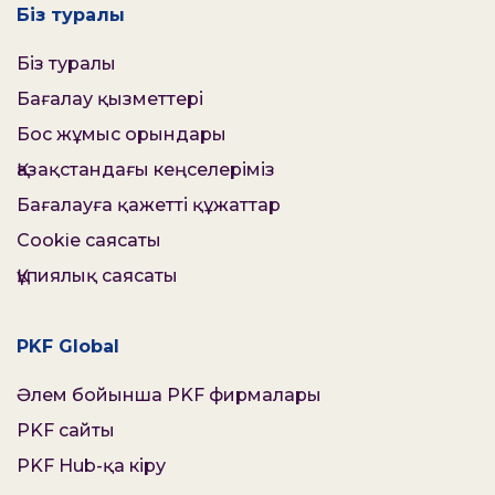
Біз туралы
Біз туралы
Бағалау қызметтері
Бос жұмыс орындары
Қазақстандағы кеңселеріміз
Бағалауға қажетті құжаттар
Cookie саясаты
Құпиялық саясаты
PKF Global
Әлем бойынша PKF фирмалары
PKF сайты
PKF Hub-қа кіру