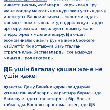
инвестициялық жобаларды қаржыландыру
және қолдау мақсатында құрылған ұлттық даму
институты. Банк миссиясы — экономикадағы
орнықты өсімге ықпал ету, өндірістік қуаттарды
арттыру, экспорттық әлеуетті дамыту және
инфрақұрылымды жетілдіру. ҚДБ елдің
экономикалық жаңғыруына және бәсекеге
қабілеттілігін арттыруға бағытталған
стратегиялық бастамаларды іске асыруда
маңызды рөл атқарады.
ҚДБ үшін бағалау қашан және не
үшін қажет
Қазақстан Даму Банкіне қаржыландыруға
ұсынылған жобаларды қарастыру барысында
бағалау міндетті талаптардың бірі болып
табылады. Банктік сараптама кезеңінде ҚДБ