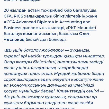
20 жылдан астам тәжірибесі бар бағалаушы,
CFA, RICS халықаралық біліктіліктерінің және
ACCA Advanced Diploma in Accounting and
Business дипломының иегері, «
PKF Меншікті
бағалау
» компаниясының басшысы
Олег
Чесноков
былай деп бөліседі:
«ҚДБ үшін бағалау жобалары — ауқымды,
күрделі әрі кәсіби тұрғыдан қызықты міндеттер.
Олар жоғары біліктілікті, аналитикалық тәсілді
және үздік халықаралық тәжірибелерді
қолдануды талап етеді. Мұндай жобалар біздің
сарапшыларымыздың әлеуетін көрсетуге және
ел экономикасының дамуына өз үлесімізді
қосуға мүмкіндік береді. Клиенттердің сенімі —
біз үшін ең жоғары құндылық, сондықтан әр
жұмысты барынша дәлдікпен және кәсіби
деңгейде орындауға ұмтыламыз».