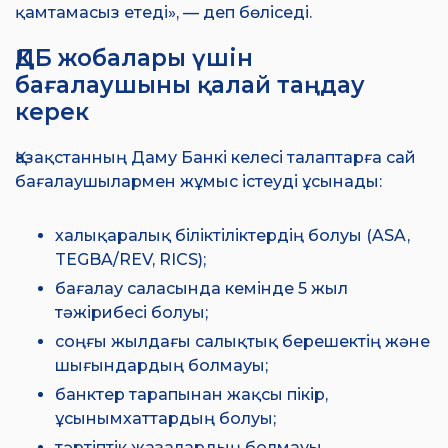
қамтамасыз етеді», — деп бөліседі.
ҚДБ жобалары үшін
бағалаушыны қалай таңдау
керек
Қазақстанның Даму Банкі келесі талаптарға сай
бағалаушылармен жұмыс істеуді ұсынады:
халықаралық біліктіліктердің болуы (ASA,
TEGBA/REV, RICS);
бағалау саласында кемінде 5 жыл
тәжірибесі болуы;
соңғы жылдағы салықтық берешектің және
шығындардың болмауы;
банктер тарапынан жақсы пікір,
ұсынымхаттардың болуы;
тәртіптік жазалардың болмауы.