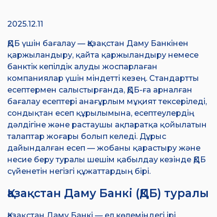
2025.12.11
ҚДБ үшін бағалау — Қазақстан Даму Банкінен
қаржыландыру, қайта қаржыландыру немесе
банктік кепілдік алуды жоспарлаған
компаниялар үшін міндетті кезең. Стандартты
есептермен салыстырғанда, ҚДБ-ға арналған
бағалау есептері анағұрлым мұқият тексеріледі,
сондықтан есеп құрылымына, есептеулердің
дәлдігіне және растаушы ақпаратқа қойылатын
талаптар жоғары болып келеді. Дұрыс
дайындалған есеп — жобаны қарастыру және
несие беру туралы шешім қабылдау кезінде ҚДБ
сүйенетін негізгі құжаттардың бірі.
Қазақстан Даму Банкі (ҚДБ) туралы
Қазақстан Даму Банкі
— ел көлеміндегі ірі