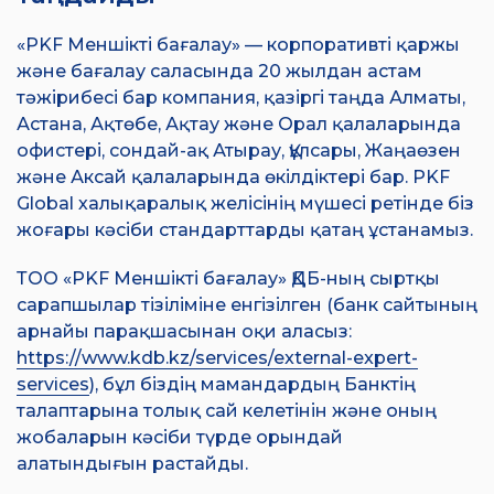
«PKF Меншікті бағалау» — корпоративті қаржы
және бағалау саласында 20 жылдан астам
тәжірибесі бар компания, қазіргі таңда Алматы,
Астана, Ақтөбе, Ақтау және Орал қалаларында
офистері, сондай-ақ Атырау, Құлсары, Жаңаөзен
және Аксай қалаларында өкілдіктері бар. PKF
Global халықаралық желісінің мүшесі ретінде біз
жоғары кәсіби стандарттарды қатаң ұстанамыз.
ТОО «PKF Меншікті бағалау» ҚДБ-ның сыртқы
сарапшылар тізіліміне енгізілген (банк сайтының
арнайы парақшасынан оқи аласыз:
https://www.kdb.kz/services/external-expert-
services
), бұл біздің мамандардың Банктің
талаптарына толық сай келетінін және оның
жобаларын кәсіби түрде орындай
алатындығын растайды.