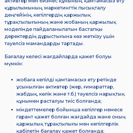
активтер мен бизнес құнының, қамтамасыз ету
құрылымының, маркетингтік пысықталу
деңгейінің, кепілгердің қаржылық
тұрақтылығының және жобаның қаржылық
моделінде пайдаланылатын бастапқы
деректердің дұрыстығына көз жеткізу үшін
тәуелсіз мамандарды тартады.
Бағалау келесі жағдайларда қажет болуы
мүмкін:
жобаға кепілді қамтамасыз ету ретінде
ұсынылған активтер (жер, ғимараттар,
жабдық, көлік және т.б.) тәуелсіз нарықтық
құнымен расталуы тиіс болғанда;
міндеттемелер бойынша кепілгер немесе
гарант қажет болған жағдайда және оның
қаржылық тұрақтылығы мен кепілгерлік
қабілетін бағалау қажет болғанда;