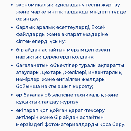
экономикалық құнсыздану тестін жүргізу
және маркетингтік талдауды міндетті түрде
орындау;
барлық аралық есептеулерді, Excel-
файлдарды және ақпарат көздеріне
сілтемелерді ұсыну;
бір айдан аспайтын мерзімдегі өзекті
нарықтық деректерді қолдану;
бағаланатын объектілер туралы ақпаратты
атаулары, цехтары, желілері, инвентарлық
нөмірлері және енгізілген жылдары
бойынша нақты ашып көрсету;
әр бағалау объектісіне техникалық және
құқықтық талдау жүргізу;
екі тарап қол қойған қарап-тексеру
актілерін және бір айдан аспайтын
мерзімдегі фотоматериалдарды қоса беру.