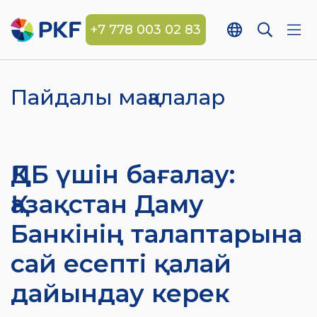
+7 778 003 02 83
Пайдалы мақалалар
ҚДБ үшін бағалау:
Қазақстан Даму
Банкінің талаптарына
сай есепті қалай
дайындау керек