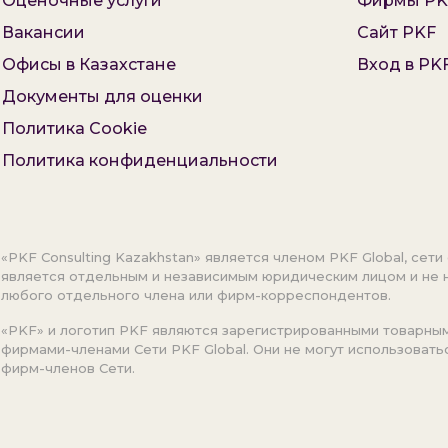
Оценочные услуги
Фирмы PK
Вакансии
Сайт PKF
Офисы в Казахстане
Вход в PK
Документы для оценки
Политика Cookie
Политика конфиденциальности
«PKF Consulting Kazakhstan» является членом PKF Global, сети 
является отдельным и независимым юридическим лицом и не н
любого отдельного члена или фирм-корреспондентов.
«PKF» и логотип PKF являются зарегистрированными товарными 
фирмами-членами Cети PKF Global. Они не могут использоват
фирм-членов Сети.