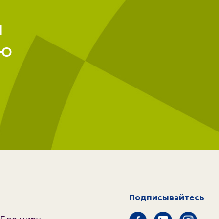
ы
ию
l
Подписывайтесь