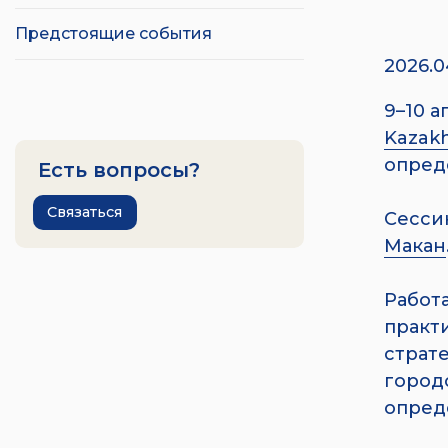
Предстоящие события
2026.0
9–10 
Kazak
опред
Есть вопросы?
Связаться
Сесси
Макан
Работа
практ
страт
город
опред